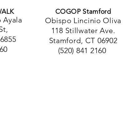
ALK
COGOP Stamford
 Ayala
Obispo Lincinio Oliva
St,
118 Stillwater Ave.
06855
Stamford, CT 06902
760
(520) 841 2160