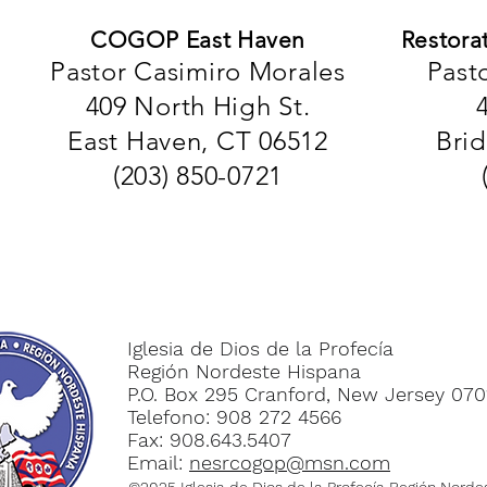
COGOP East Haven
Restora
Pastor Casimiro Morales
Past
409 North High St.
East Haven, CT 06512
Bri
(203) 850-0721
Iglesia de Dios de la Profecía
Región Nordeste Hispana
P.O. Box 295 Cranford, New Jersey 070
Telefono: 908 272 4566
Fax: 908.643.5407
Email:
nesrcogop@msn.com