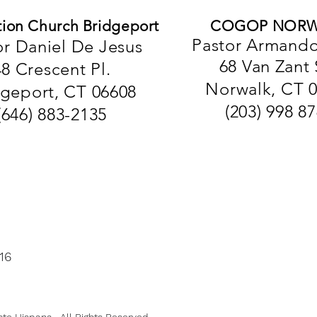
tion Church Bridgeport
COGOP NORW
Pastor Armando
or Daniel De Jesus
68 Van Zant 
48 Crescent Pl.
Norwalk, CT 
dgeport, CT 06608
(203) 998 8
(646) 883-2135
16