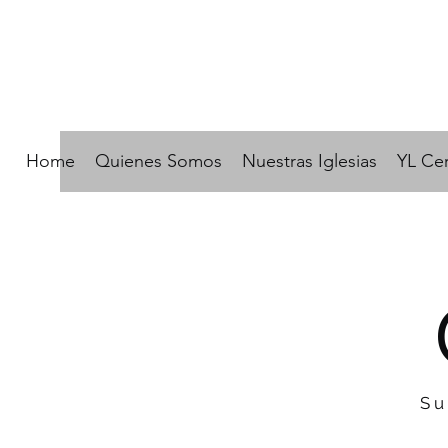
Home
Quienes Somos
Nuestras Iglesias
YL Cer
Su